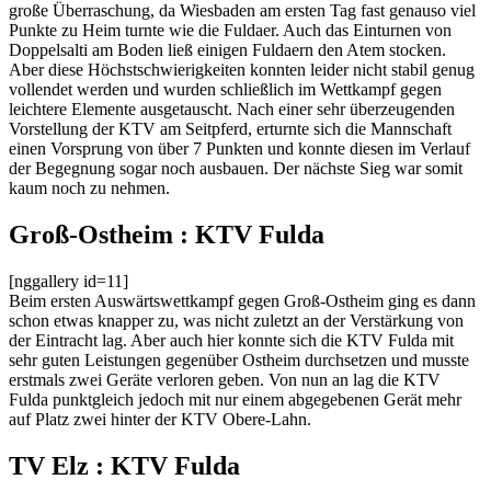
große Überraschung, da Wiesbaden am ersten Tag fast genauso viel
Punkte zu Heim turnte wie die Fuldaer. Auch das Einturnen von
Doppelsalti am Boden ließ einigen Fuldaern den Atem stocken.
Aber diese Höchstschwierigkeiten konnten leider nicht stabil genug
vollendet werden und wurden schließlich im Wettkampf gegen
leichtere Elemente ausgetauscht. Nach einer sehr überzeugenden
Vorstellung der KTV am Seitpferd, erturnte sich die Mannschaft
einen Vorsprung von über 7 Punkten und konnte diesen im Verlauf
der Begegnung sogar noch ausbauen. Der nächste Sieg war somit
kaum noch zu nehmen.
Groß-Ostheim : KTV Fulda
[nggallery id=11]
Beim ersten Auswärtswettkampf gegen Groß-Ostheim ging es dann
schon etwas knapper zu, was nicht zuletzt an der Verstärkung von
der Eintracht lag. Aber auch hier konnte sich die KTV Fulda mit
sehr guten Leistungen gegenüber Ostheim durchsetzen und musste
erstmals zwei Geräte verloren geben. Von nun an lag die KTV
Fulda punktgleich jedoch mit nur einem abgegebenen Gerät mehr
auf Platz zwei hinter der KTV Obere-Lahn.
TV Elz : KTV Fulda