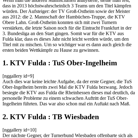
Wenn man die anderen Mannschaften analysierte, stellte man fest,
dass in 2013 höchstwahrscheinlich 3 Teams um den Titel kämpfen
würden. Der Aufsteiger: der TV Groß-Ostheim sowie der Meister
aus 2012: die 2. Mannschaft der Hambüchen-Truppe, die KTV
Obere Lahn. Groß-Ostheim konnten sich mit zwei Turnern
verstärken, die letzte Saison noch für die Eintracht Frankfurt in der
3. Bundesliga an den Start gingen. Somit war für die KTV aus
Fulda klar, dass es dieses Jahr nicht leicht werden würde, um den
Titel mit zu mischen. Um so wichtiger war es dann auch gleich die
ersten beiden Wettkämpfe zu Hause zu gewinnen.
1. KTV Fulda : TuS Ober-Ingelheim
[nggallery id=9]
Auch dies war keine leichte Aufgabe, da der erste Gegner, die TuS
Ober-Ingelheim bereits zwei Mal die KTV Fulda bezwang. Jedoch
besiegte die KTV aus Fulda die Rheinhessen dieses mal deutlich, da
personelle Probleme zu einem schwachen Auftritt der TuS Ober-
Ingelheim führten. Das war also schon mal ein Auftakt nach Maß.
2. KTV Fulda : TB Wiesbaden
[nggallery id=10]
Der nächste Gegner, der Turnerbund Wiesbaden offenbarte sich als