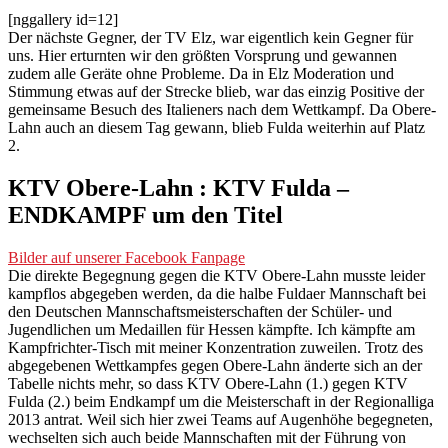
[nggallery id=12]
Der nächste Gegner, der TV Elz, war eigentlich kein Gegner für
uns. Hier erturnten wir den größten Vorsprung und gewannen
zudem alle Geräte ohne Probleme. Da in Elz Moderation und
Stimmung etwas auf der Strecke blieb, war das einzig Positive der
gemeinsame Besuch des Italieners nach dem Wettkampf. Da Obere-
Lahn auch an diesem Tag gewann, blieb Fulda weiterhin auf Platz
2.
KTV Obere-Lahn : KTV Fulda –
ENDKAMPF um den Titel
Bilder auf unserer Facebook Fanpage
Die direkte Begegnung gegen die KTV Obere-Lahn musste leider
kampflos abgegeben werden, da die halbe Fuldaer Mannschaft bei
den Deutschen Mannschaftsmeisterschaften der Schüler- und
Jugendlichen um Medaillen für Hessen kämpfte. Ich kämpfte am
Kampfrichter-Tisch mit meiner Konzentration zuweilen. Trotz des
abgegebenen Wettkampfes gegen Obere-Lahn änderte sich an der
Tabelle nichts mehr, so dass KTV Obere-Lahn (1.) gegen KTV
Fulda (2.) beim Endkampf um die Meisterschaft in der Regionalliga
2013 antrat. Weil sich hier zwei Teams auf Augenhöhe begegneten,
wechselten sich auch beide Mannschaften mit der Führung von