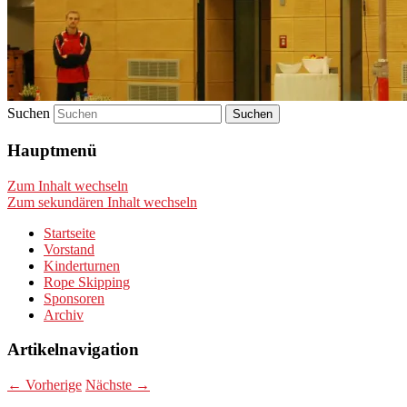
Suchen
Hauptmenü
Zum Inhalt wechseln
Zum sekundären Inhalt wechseln
Startseite
Vorstand
Kinderturnen
Rope Skipping
Sponsoren
Archiv
Artikelnavigation
←
Vorherige
Nächste
→