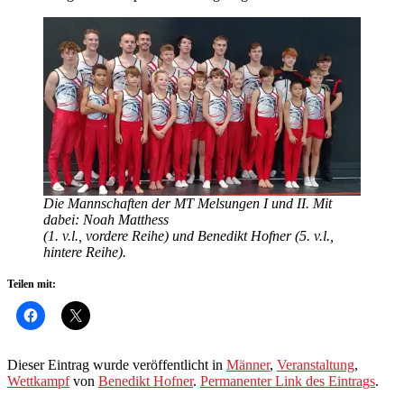
Die Mannschaften der MT Melsungen I und II. Mit
dabei: Noah Matthess
(1. v.l., vordere Reihe) und Benedikt Hofner (5. v.l.,
hintere Reihe).
Teilen mit:
Dieser Eintrag wurde veröffentlicht in
Männer
,
Veranstaltung
,
Wettkampf
von
Benedikt Hofner
.
Permanenter Link des Eintrags
.