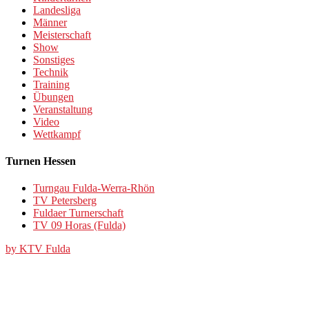
Landesliga
Männer
Meisterschaft
Show
Sonstiges
Technik
Training
Übungen
Veranstaltung
Video
Wettkampf
Turnen Hessen
Turngau Fulda-Werra-Rhön
TV Petersberg
Fuldaer Turnerschaft
TV 09 Horas (Fulda)
by KTV Fulda