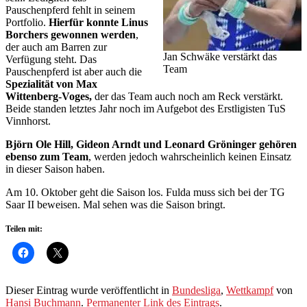
Pauschenpferd fehlt in seinem
Portfolio.
Hierfür konnte Linus
Borchers gewonnen werden
,
der auch am Barren zur
Jan Schwäke verstärkt das
Verfügung steht. Das
Team
Pauschenpferd ist aber auch die
Spezialität von Max
Wittenberg-Voges,
der das Team auch noch am Reck verstärkt.
Beide standen letztes Jahr noch im Aufgebot des Erstligisten TuS
Vinnhorst.
Björn Ole Hill, Gideon Arndt und Leonard Gröninger gehören
ebenso zum Team
, werden jedoch wahrscheinlich keinen Einsatz
in dieser Saison haben.
Am 10. Oktober geht die Saison los. Fulda muss sich bei der TG
Saar II beweisen. Mal sehen was die Saison bringt.
Teilen mit:
Dieser Eintrag wurde veröffentlicht in
Bundesliga
,
Wettkampf
von
Hansi Buchmann
.
Permanenter Link des Eintrags
.