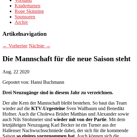
Vorstand
Kinderturnen
Rope Skipping
Sponsoren
Archiv
Artikelnavigation
←
Vorherige
Nächste
→
Die Mannschaft für die neue Saison steht
Aug.
22
2020
Gepostet von:
Hansi Buchmann
Drei Neuzugänge sind in diesem Jahr zu verzeichnen.
Der alte Kern der Mannschaft bleibt bestehen. So baut das Team
wieder auf die
KTV-Urgesteine
Sven Wallbaum und Benedikt
Hofner. Auch die Cholewa Brüder Matthias und Alexander sowie
auch Nils Strohmeier sind
wieder mit von der Partie
. Mit dem
letztjährigen Neuzugang Karl Becker ist ein Turner aus der
Hallenser Nachwuchsschmiede dabei, der sich für die kommende
Saison
so einiges vorgenommen hat
. Auch können sich die