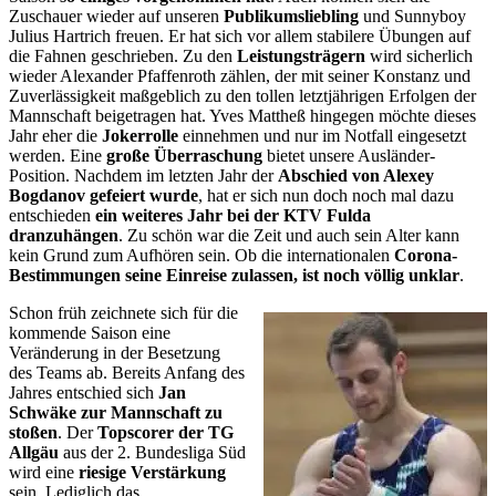
Zuschauer wieder auf unseren
Publikumsliebling
und Sunnyboy
Julius Hartrich freuen. Er hat sich vor allem stabilere Übungen auf
die Fahnen geschrieben. Zu den
Leistungsträgern
wird sicherlich
wieder Alexander Pfaffenroth zählen, der mit seiner Konstanz und
Zuverlässigkeit maßgeblich zu den tollen letztjährigen Erfolgen der
Mannschaft beigetragen hat. Yves Mattheß hingegen möchte dieses
Jahr eher die
Jokerrolle
einnehmen und nur im Notfall eingesetzt
werden. Eine
große Überraschung
bietet unsere Ausländer-
Position. Nachdem im letzten Jahr der
Abschied von Alexey
Bogdanov gefeiert wurde
, hat er sich nun doch noch mal dazu
entschieden
ein weiteres Jahr bei der KTV Fulda
dranzuhängen
. Zu schön war die Zeit und auch sein Alter kann
kein Grund zum Aufhören sein. Ob die internationalen
Corona-
Bestimmungen seine Einreise zulassen, ist noch völlig unklar
.
Schon früh zeichnete sich für die
kommende Saison eine
Veränderung in der Besetzung
des Teams ab. Bereits Anfang des
Jahres entschied sich
Jan
Schwäke zur Mannschaft zu
stoßen
. Der
Topscorer der TG
Allgäu
aus der 2. Bundesliga Süd
wird eine
riesige Verstärkung
sein. Lediglich das