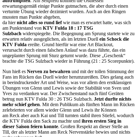
auftrumpften
. Am Seitpferd konnten die Osthessen
erwartungsgemäß einige Punkte gutmachen, die aber durch einen
verturnte Übung wieder dezimiert wurden. Auch an den Ringen
mussten man Punkte abgeben,
da hier
nicht alles so rund lief
wie man es erwartet hatte, was sich
am Punktestand von
KTV Fulda 18 : 17 TSG
Sulzbach
widerspiegelte. Die Begegnung am Sprung startete wie zu
erwarten relativ ausgeglichen, als im letzten Duell
ein Schock die
KTV Fulda
ereilte. Grund hierfür war eine Art Blackout,
verursacht durch einen falschen Anlauf was dazu führte, das ein
ungeplanter Sprung mit Sturz geturnt wurde. Diese „Geschenk“
brachte die TSG Sulzbach wieder in Führung (21 : 25 Scorepunkte).
Nun hieß es
Nerven zu bewahren
und mit der tollen Stimmung der
Fans im Rücken das Duell wieder herumzureißen. Dies gelang auch
in beeindruckender Art und Weise, was vor allem den erstklassigen
Übungen von Glenn und Lewis sowie der Stabilität von Sven und
Yves zu verdanken war. Der Zwischenstand nach fünf Geräten
betrug nun KTV Fulda 30 : 26 TSG Sulzbach.
Jetzt durfte nichts
mehr schief gehen
. Mit dem Publikum als fünften Mann im Rücken
zelebrierten vor allem wieder Glenn und Lewis ihr Können
am Reck aber auch Kai und Till turnten stabil ihren Stiefel, wodurch
die KTV Fulda den Sack zu machte und
ihren ersten Sieg in
dieser Saison feiern konnte
. Großen Respekt an dieser Stelle an
Till, der als letzter Mann am Reck Nervenstärke bewies und nichts